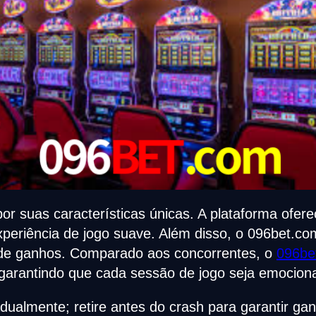
r suas características únicas. A plataforma ofer
experiência de jogo suave. Além disso, o 096bet.co
de ganhos. Comparado aos concorrentes, o
096be
, garantindo que cada sessão de jogo seja emociona
dualmente; retire antes do crash para garantir ga