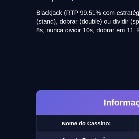
Blackjack (RTP 99.51% com estratégia 
(stand), dobrar (double) ou dividir (
8s, nunca dividir 10s, dobrar em 11
Informa
Nome do Cassino: