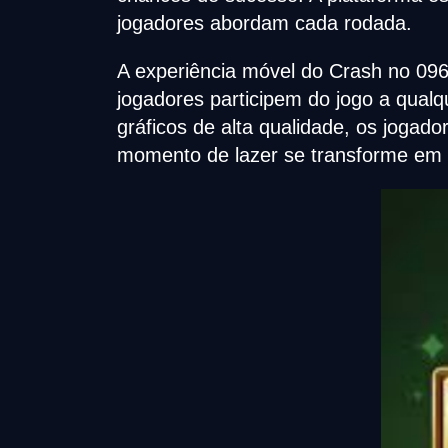
jogadores abordam cada rodada.
A experiência móvel do Crash no 096b
jogadores participem do jogo a qualq
gráficos de alta qualidade, os joga
momento de lazer se transforme em u