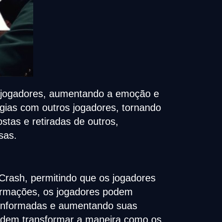
s jogadores, aumentando a emoção e
égias com outros jogadores, tornando
stas e retiradas de outros,
sas.
 Crash, permitindo que os jogadores
formações, os jogadores podem
s informadas e aumentando suas
podem transformar a maneira como os