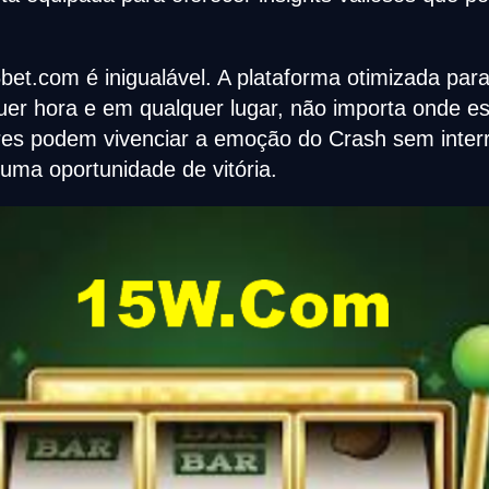
et.com é inigualável. A plataforma otimizada para
uer hora e em qualquer lugar, não importa onde es
dores podem vivenciar a emoção do Crash sem inte
ma oportunidade de vitória.