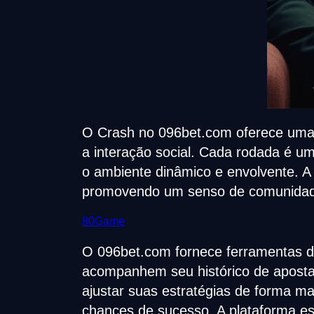
O Crash no 096bet.com oferece uma 
a interação social. Cada rodada é u
o ambiente dinâmico e envolvente. A 
promovendo um senso de comunidad
80Game
O 096bet.com fornece ferramentas de 
acompanhem seu histórico de aposta
ajustar suas estratégias de forma m
chances de sucesso. A plataforma es