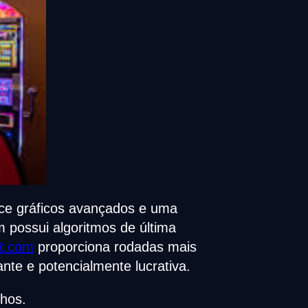
ece gráficos avançados e uma
m possui algoritmos de última
t.com
proporciona rodadas mais
nte e potencialmente lucrativa.
nhos.