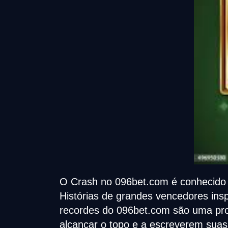
O Crash no 096bet.com é conhecido p
Histórias de grandes vencedores insp
recordes do 096bet.com são uma pro
alcançar o topo e a escreverem suas 