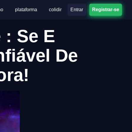
no
plataforma
colidir
Entrar
Registrar-se
 : Se E
fiável De
ora!