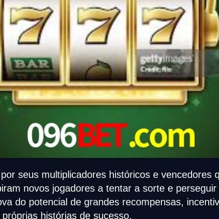
or seus multiplicadores históricos e vencedores q
iram novos jogadores a tentar a sorte e perseguir 
va do potencial de grandes recompensas, incenti
próprias histórias de sucesso.