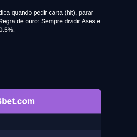
ica quando pedir carta (hit), parar
. Regra de ouro: Sempre dividir Ases e
 0.5%.
6bet.com