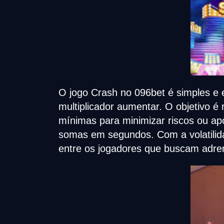
O jogo Crash no 096bet é simples e
multiplicador aumentar. O objetivo é 
mínimas para minimizar riscos ou ap
somas em segundos. Com a volatilida
entre os jogadores que buscam adre