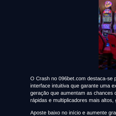
O Crash no 096bet.com destaca-se po
interface intuitiva que garante uma 
geração que aumentam as chances 
rápidas e multiplicadores mais altos
Aposte baixo no início e aumente gra