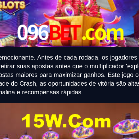
 emocionante. Antes de cada rodada, os jogadores
retirar suas apostas antes que o multiplicador 'exp
ostas maiores para maximizar ganhos. Este jogo 
de do Crash, as oportunidades de vitória são alta
nalina e recompensas rápidas.